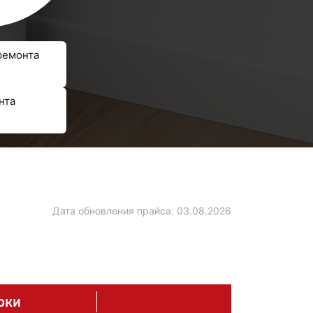
ремонта
нта
Дата обновления прайса:
03.08.2026
оки