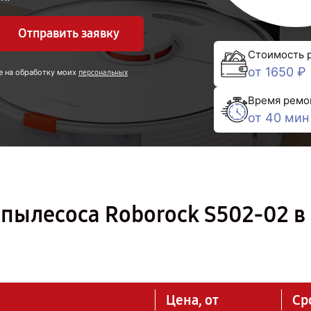
Отправить заявку
Стоимость 
от 1650 ₽
е на обработку моих
персональных
Время ремо
от 40 мин
пылесоса Roborock S502-02 в
Цена, от
Ср