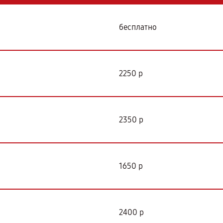
бесплатно
2250 р
2350 р
1650 р
2400 р