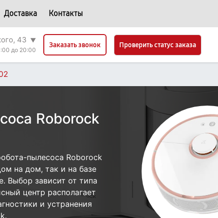
Доставка
Контакты
кого, 43
▼
Проверить статус заказа
Заказать звонок
:00 до 20:00
02
соса Roborock
робота-пылесоса Roborock
ом на дом, так и на базе
е. Выбор зависит от типа
исный центр располагает
гностики и устранения
k.