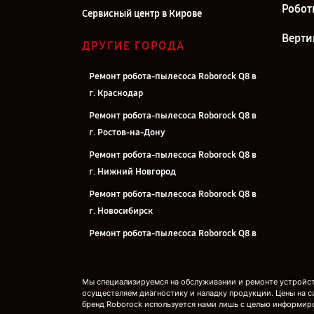
Робот
Сервисный центр в Кирове
Верти
ДРУГИЕ ГОРОДА
Ремонт робота-пылесоса Roborock Q8 в
г. Краснодар
Ремонт робота-пылесоса Roborock Q8 в
г. Ростов-на-Дону
Ремонт робота-пылесоса Roborock Q8 в
г. Нижний Новгород
Ремонт робота-пылесоса Roborock Q8 в
г. Новосибирск
Ремонт робота-пылесоса Roborock Q8 в
г. Челябинск
Ремонт робота-пылесоса Roborock Q8 в
Мы специализируемся на обслуживании и ремонте устройств
г. Екатеринбург
осуществляем диагностику и наладку продукции. Цены на с
бренд Roborock используется нами лишь с целью информир
Ремонт робота-пылесоса Roborock Q8 в