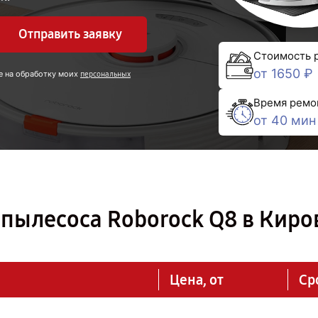
Отправить заявку
Стоимость 
от 1650 ₽
е на обработку моих
персональных
Время ремо
от 40 мин
пылесоса Roborock Q8 в Киро
Цена, от
Ср