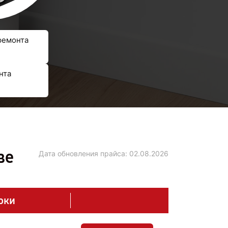
ремонта
нта
ве
Дата обновления прайса:
02.08.2026
оки