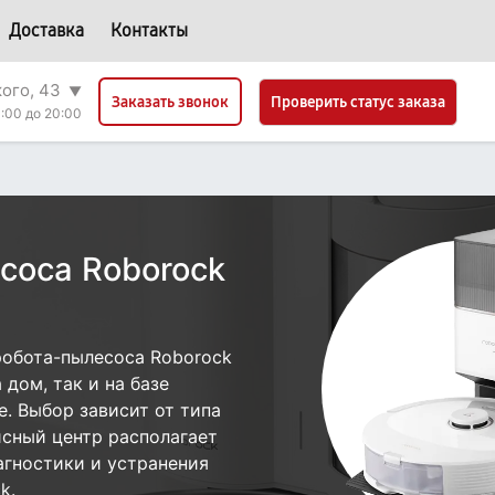
Доставка
Контакты
кого, 43
▼
Проверить статус заказа
Заказать звонок
:00 до 20:00
соса Roborock
робота-пылесоса Roborock
дом, так и на базе
е. Выбор зависит от типа
исный центр располагает
гностики и устранения
k.