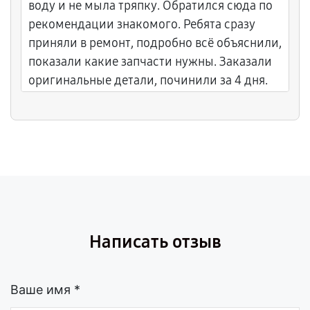
воду и не мыла тряпку. Обратился сюда по
рекомендации знакомого. Ребята сразу
приняли в ремонт, подробно всё объяснили,
показали какие запчасти нужны. Заказали
оригинальные детали, починили за 4 дня.
Дали гарантию 6 месяцев на станцию и на
работу. Теперь пылесос как новый, моет
полы лучше чем сразу после покупки.
Приятно, что не навязывали лишнего, всё по
делу. Цены адекватные, не завышают. Если
снова что-то сломается — только сюда.
Написать отзыв
Ваше имя *